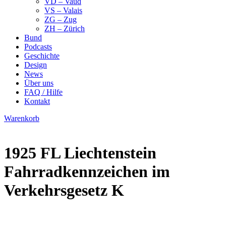
VD – Vaud
VS – Valais
ZG – Zug
ZH – Zürich
Bund
Podcasts
Geschichte
Design
News
Über uns
FAQ / Hilfe
Kontakt
Warenkorb
1925 FL Liechtenstein
Fahrradkennzeichen im
Verkehrsgesetz K