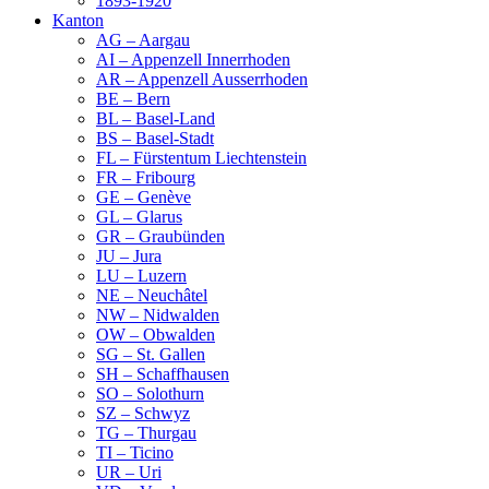
1893-1920
Kanton
AG – Aargau
AI – Appenzell Innerrhoden
AR – Appenzell Ausserrhoden
BE – Bern
BL – Basel-Land
BS – Basel-Stadt
FL – Fürstentum Liechtenstein
FR – Fribourg
GE – Genève
GL – Glarus
GR – Graubünden
JU – Jura
LU – Luzern
NE – Neuchâtel
NW – Nidwalden
OW – Obwalden
SG – St. Gallen
SH – Schaffhausen
SO – Solothurn
SZ – Schwyz
TG – Thurgau
TI – Ticino
UR – Uri