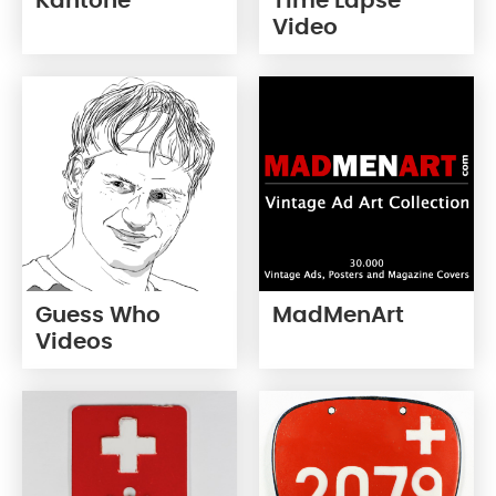
Kantone
Time Lapse
Video
Guess Who
MadMenArt
Videos