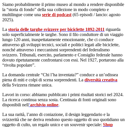
Siamo probabilmente il primo museo al mondo a rendere disponibile
la “storia di fondo” della sua collezione in modo completo e
multilingue come una
serie di podcast
(65 episodi / lancio: agosto
2025).
La
storia delle targhe svizzere per biciclette 1892-2011
riguarda
solo superficialmente le targhe. Sono il filo conduttore di un viaggio
lungo 120 anni, inaspettatamente emozionante, che ci conduce
attraverso gli sviluppi tecnici, sociali e politici legati alle biciclette,
nonché attraverso i meccanismi sorprendenti del federalismo
svizzero. Tribunali, esercito, parlamento e Consiglio federale hanno
dovuto ripetutamente confrontarsi con essi. Nel 1927, portarono alla
“rivolta popolare”.
La domanda centrale “Chi l’ha inventata?” conduce a un’odissea
piena di miti e colpi di scena sorprendenti. La
diversità creativa
della Svizzera rimane unica.
Lavori in corso: abbiamo pubblicato i primi risultati storici nel 2024.
La ricerca continua senza sosta. Centinaia di fonti originali sono
disponibili nell
‘
archivio online
.
La sua rarità, l’anno di coniazione, il design leggendario e la
svizzerità che ne deriva rendono questo oggetto di uso quotidiano un
oggetto di culto, un regalo unico e un souvenir speciale:
Shop