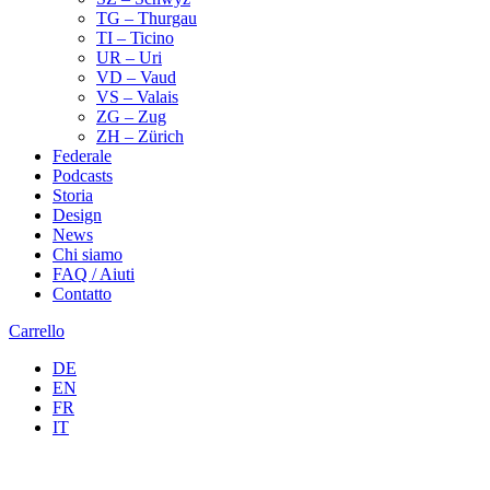
TG – Thurgau
TI – Ticino
UR – Uri
VD – Vaud
VS – Valais
ZG – Zug
ZH – Zürich
Federale
Podcasts
Storia
Design
News
Chi siamo
FAQ / Aiuti
Contatto
Carrello
DE
EN
FR
IT