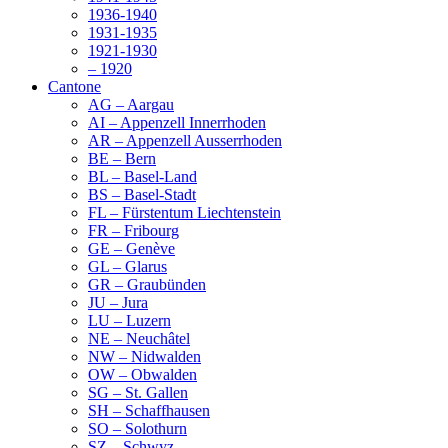
1936-1940
1931-1935
1921-1930
– 1920
Cantone
AG – Aargau
AI – Appenzell Innerrhoden
AR – Appenzell Ausserrhoden
BE – Bern
BL – Basel-Land
BS – Basel-Stadt
FL – Fürstentum Liechtenstein
FR – Fribourg
GE – Genève
GL – Glarus
GR – Graubünden
JU – Jura
LU – Luzern
NE – Neuchâtel
NW – Nidwalden
OW – Obwalden
SG – St. Gallen
SH – Schaffhausen
SO – Solothurn
SZ – Schwyz