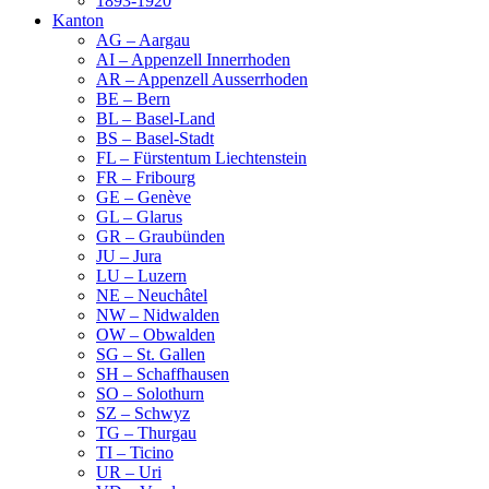
1893-1920
Kanton
AG – Aargau
AI – Appenzell Innerrhoden
AR – Appenzell Ausserrhoden
BE – Bern
BL – Basel-Land
BS – Basel-Stadt
FL – Fürstentum Liechtenstein
FR – Fribourg
GE – Genève
GL – Glarus
GR – Graubünden
JU – Jura
LU – Luzern
NE – Neuchâtel
NW – Nidwalden
OW – Obwalden
SG – St. Gallen
SH – Schaffhausen
SO – Solothurn
SZ – Schwyz
TG – Thurgau
TI – Ticino
UR – Uri