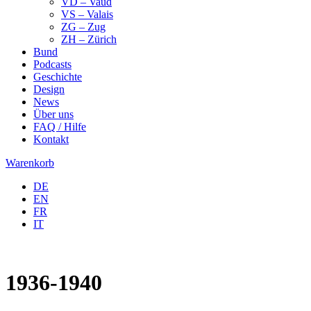
VD – Vaud
VS – Valais
ZG – Zug
ZH – Zürich
Bund
Podcasts
Geschichte
Design
News
Über uns
FAQ / Hilfe
Kontakt
Warenkorb
DE
EN
FR
IT
1936-1940