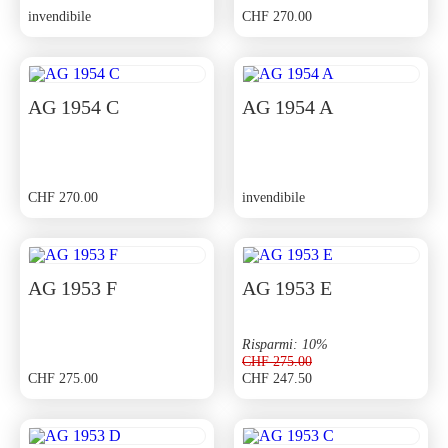
invendibile
CHF
270.00
AG 1954 C
AG 1954 A
CHF
270.00
invendibile
AG 1953 F
AG 1953 E
Risparmi: 10%
CHF
275.00
CHF
275.00
CHF
247.50
Il
Il
prezzo
prezzo
originale
attuale
era:
è: