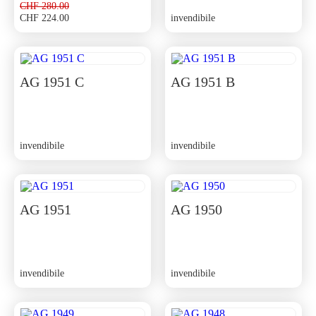
CHF
280.00
CHF
224.00
invendibile
Il
Il
prezzo
prezzo
originale
attuale
era:
è:
CHF 280.00.
CHF 224.00.
AG 1951 C
AG 1951 B
invendibile
invendibile
AG 1951
AG 1950
invendibile
invendibile