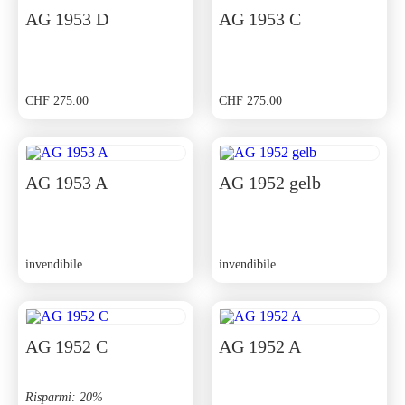
CHF 275.00.
CHF 247.50.
AG 1953 D
AG 1953 C
CHF
275.00
CHF
275.00
AG 1953 A
AG 1952 gelb
invendibile
invendibile
AG 1952 C
AG 1952 A
Risparmi: 20%