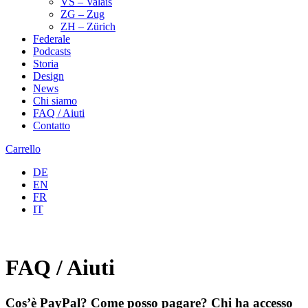
VS – Valais
ZG – Zug
ZH – Zürich
Federale
Podcasts
Storia
Design
News
Chi siamo
FAQ / Aiuti
Contatto
Carrello
DE
EN
FR
IT
FAQ / Aiuti
Cos’è PayPal? Come posso pagare? Chi ha accesso