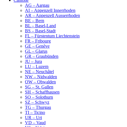
Cantone
AG – Aargau
AI – Appenzell Innerrhoden
AR – Appenzell Ausserrhoden
BE – Bern
BL – Basel-Land
BS – Basel-Stadt
FL – Fürstentum Liechtenstein
FR – Fribourg
GE – Genève
GL – Glarus
GR – Graubünden
JU – Jura
LU – Luzern
NE – Neuchâtel
NW – Nidwalden
OW – Obwalden
SG – St. Gallen
SH – Schaffhausen
SO – Solothurn
SZ – Schwyz
TG – Thurgau
TI – Ticino
UR – Uri
VD – Vaud