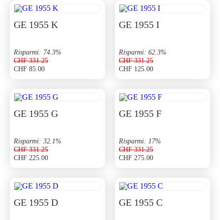
GE 1955 K
GE 1955 I
Risparmi: 74.3%
Risparmi: 62.3%
CHF
331.25
CHF
331.25
CHF
85.00
CHF
125.00
Il
Il
Il
Il
prezzo
prezzo
prezzo
prezzo
originale
attuale
originale
attuale
era:
è:
era:
è:
CHF 331.25.
CHF 85.00.
CHF 331.25.
CHF 125.00.
GE 1955 G
GE 1955 F
Risparmi: 32.1%
Risparmi: 17%
CHF
331.25
CHF
331.25
CHF
225.00
CHF
275.00
Il
Il
Il
Il
prezzo
prezzo
prezzo
prezzo
originale
attuale
originale
attuale
era:
è:
era:
è:
CHF 331.25.
CHF 225.00.
CHF 331.25.
CHF 275.00.
GE 1955 D
GE 1955 C