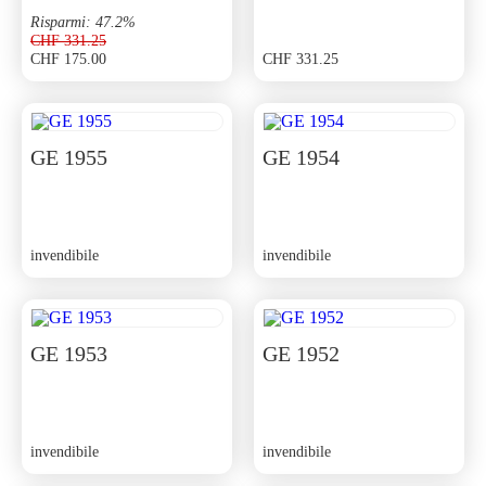
Risparmi: 47.2%
CHF
331.25
CHF
175.00
CHF
331.25
Il
Il
prezzo
prezzo
originale
attuale
era:
è:
CHF 331.25.
CHF 175.00.
GE 1955
GE 1954
invendibile
invendibile
GE 1953
GE 1952
invendibile
invendibile