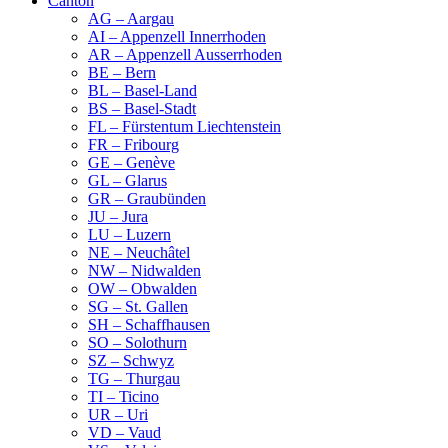
Canton
AG – Aargau
AI – Appenzell Innerrhoden
AR – Appenzell Ausserrhoden
BE – Bern
BL – Basel-Land
BS – Basel-Stadt
FL – Fürstentum Liechtenstein
FR – Fribourg
GE – Genève
GL – Glarus
GR – Graubünden
JU – Jura
LU – Luzern
NE – Neuchâtel
NW – Nidwalden
OW – Obwalden
SG – St. Gallen
SH – Schaffhausen
SO – Solothurn
SZ – Schwyz
TG – Thurgau
TI – Ticino
UR – Uri
VD – Vaud