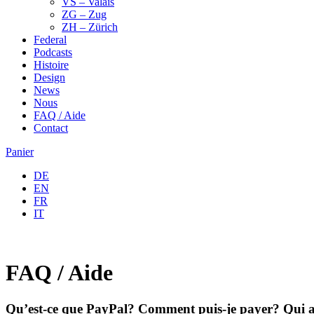
VS – Valais
ZG – Zug
ZH – Zürich
Federal
Podcasts
Histoire
Design
News
Nous
FAQ / Aide
Contact
Panier
DE
EN
FR
IT
FAQ / Aide
Qu’est-ce que PayPal? Comment puis-je payer? Qui a