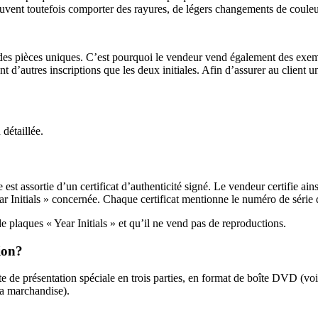
uvent toutefois comporter des rayures, de légers changements de couleu
 des pièces uniques. C’est pourquoi le vendeur vend également des exempl
t d’autres inscriptions que les deux initiales. Afin d’assurer au client u
 détaillée.
st assortie d’un certificat d’authenticité signé. Le vendeur certifie ain
r Initials » concernée. Chaque certificat mentionne le numéro de série d
de plaques « Year Initials » et qu’il ne vend pas de reproductions.
ion?
e de présentation spéciale en trois parties, en format de boîte DVD (voir
la marchandise).