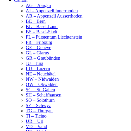
Canton
AG – Aargau
AI – Appenzell Innerrhoden
AR – Appenzell Ausserrhoden
BE – Bern
BL – Basel-Land
BS – Basel-Stadt
FL – Fürstentum Liechtenstein
FR – Fribourg
GE – Genève
GL – Glarus
GR – Graubünden
JU – Jura
LU – Luzern
NE – Neuchâtel
NW – Nidwalden
OW – Obwalden
SG – St. Gallen
SH – Schaffhausen
SO – Solothurn
SZ – Schwyz
TG – Thurgau
TI – Ticino
UR – Uri
VD – Vaud