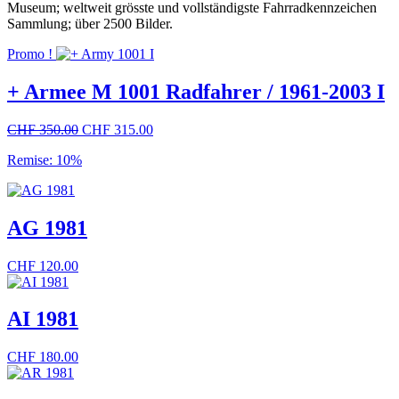
Museum; weltweit grösste und vollständigste Fahrradkennzeichen
Sammlung; über 2500 Bilder.
Promo !
+ Armee M 1001 Radfahrer / 1961-2003 I
Le
Le
CHF
350.00
CHF
315.00
prix
prix
Remise: 10%
initial
actuel
était :
est :
CHF 350.00.
CHF 315.00.
AG 1981
CHF
120.00
AI 1981
CHF
180.00