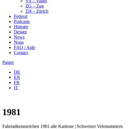
VS – Valais
ZG – Zug
ZH – Zürich
Federal
Podcasts
Histoire
Design
News
Nous
FAQ / Aide
Contact
Panier
DE
EN
FR
IT
1981
Fahrradkennzeichen 1981 alle Kantone | Schweizer Velonummern