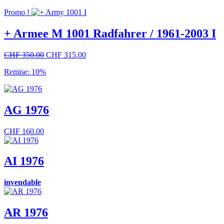
Promo !
+ Armee M 1001 Radfahrer / 1961-2003 I
Le
Le
CHF
350.00
CHF
315.00
prix
prix
Remise: 10%
initial
actuel
était :
est :
CHF 350.00.
CHF 315.00.
AG 1976
CHF
160.00
AI 1976
invendable
AR 1976