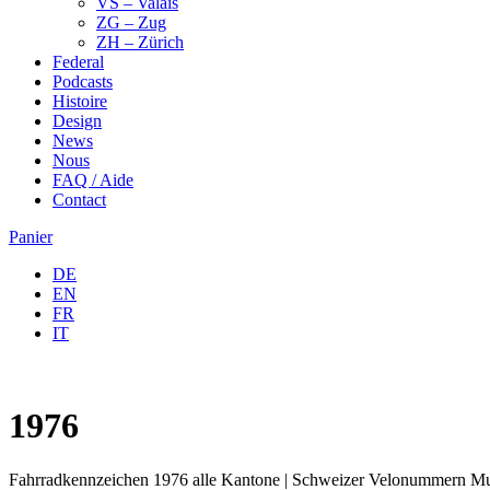
VS – Valais
ZG – Zug
ZH – Zürich
Federal
Podcasts
Histoire
Design
News
Nous
FAQ / Aide
Contact
Panier
DE
EN
FR
IT
1976
Fahrradkennzeichen 1976 alle Kantone | Schweizer Velonummern Mus