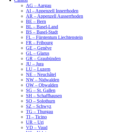
Canton
AG – Aargau
AI – Appenzell Innerrhoden
AR – Appenzell Ausserrhoden
BE – Bern
BL – Basel-Land
BS – Basel-Stadt
FL – Fürstentum Liechtenstein
FR – Fribourg
GE – Genève
GL – Glarus
GR – Graubünden
JU – Jura
LU – Luzern
NE – Neuchâtel
NW – Nidwalden
OW – Obwalden
SG – St. Gallen
SH – Schaffhausen
SO – Solothurn
SZ – Schwyz
TG – Thurgau
TI – Ticino
UR – Uri
VD – Vaud