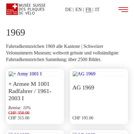
DE
EN
FR
IT
1969
Fahrradkennzeichen 1969 alle Kantone | Schweizer
Velonummern Museum; weltweit grösste und vollständigste
Fahrradkennzeichen Sammlung; über 2500 Bilder.
+ Armee M 1001
AG 1969
Radfahrer / 1961-
2003 I
Remise: 10%
CHF
350.00
CHF
315.00
CHF
195.00
Le
Le
prix
prix
initial
actuel