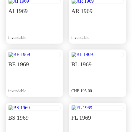
était :
est :
CHF 350.00.
CHF 315.00.
AI 1969
AR 1969
invendable
invendable
BE 1969
BL 1969
invendable
CHF
195.00
BS 1969
FL 1969