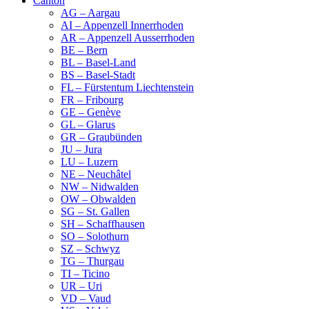
Canton
AG – Aargau
AI – Appenzell Innerrhoden
AR – Appenzell Ausserrhoden
BE – Bern
BL – Basel-Land
BS – Basel-Stadt
FL – Fürstentum Liechtenstein
FR – Fribourg
GE – Genève
GL – Glarus
GR – Graubünden
JU – Jura
LU – Luzern
NE – Neuchâtel
NW – Nidwalden
OW – Obwalden
SG – St. Gallen
SH – Schaffhausen
SO – Solothurn
SZ – Schwyz
TG – Thurgau
TI – Ticino
UR – Uri
VD – Vaud