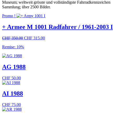
Museum; weltweit grösste und vollständigste Fahrradkennzeichen
Sammlung; über 2500 Bilder.
Promo !
+ Armee M 1001 Radfahrer / 1961-2003 I
Le
Le
CHF
350.00
CHF
315.00
prix
prix
Remise: 10%
initial
actuel
était :
est :
CHF 350.00.
CHF 315.00.
AG 1988
CHF
50.00
AI 1988
CHF
75.00