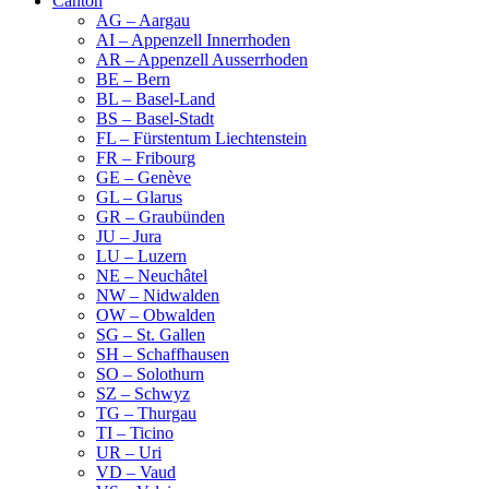
Canton
AG – Aargau
AI – Appenzell Innerrhoden
AR – Appenzell Ausserrhoden
BE – Bern
BL – Basel-Land
BS – Basel-Stadt
FL – Fürstentum Liechtenstein
FR – Fribourg
GE – Genève
GL – Glarus
GR – Graubünden
JU – Jura
LU – Luzern
NE – Neuchâtel
NW – Nidwalden
OW – Obwalden
SG – St. Gallen
SH – Schaffhausen
SO – Solothurn
SZ – Schwyz
TG – Thurgau
TI – Ticino
UR – Uri
VD – Vaud