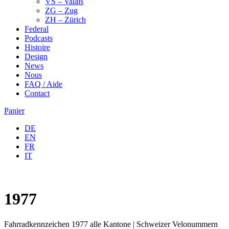
VS – Valais
ZG – Zug
ZH – Zürich
Federal
Podcasts
Histoire
Design
News
Nous
FAQ / Aide
Contact
Panier
DE
EN
FR
IT
1977
Fahrradkennzeichen 1977 alle Kantone | Schweizer Velonummern