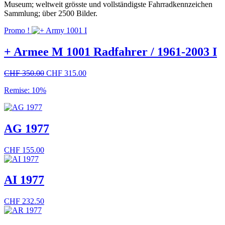
Museum; weltweit grösste und vollständigste Fahrradkennzeichen
Sammlung; über 2500 Bilder.
Promo !
+ Armee M 1001 Radfahrer / 1961-2003 I
Le
Le
CHF
350.00
CHF
315.00
prix
prix
Remise: 10%
initial
actuel
était :
est :
CHF 350.00.
CHF 315.00.
AG 1977
CHF
155.00
AI 1977
CHF
232.50