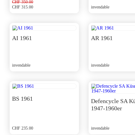
CHF
350.00
CHF
315.00
invendable
Le
Le
prix
prix
initial
actuel
était :
est :
CHF 350.00.
CHF 315.00.
AI 1961
AR 1961
invendable
invendable
BS 1961
Defencycle SA K
1947-1960er
CHF
235.00
invendable