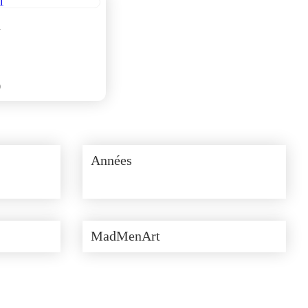
1
0
Années
MadMenArt