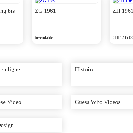
ng bis
ZG 1961
ZH 196
invendable
CHF
235.0
en ligne
Histoire
se Video
Guess Who Videos
Design