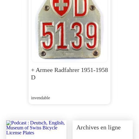
+ Armee Radfahrer 1951-1958
AG 1
D
invendable
CHF
250
Archives en ligne