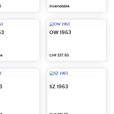
5
invendable
63
OW 1963
le
CHF
337.50
3
SZ 1963