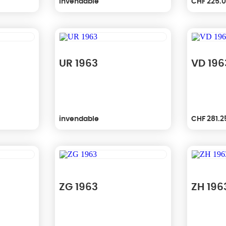
invendable
CHF
225.
UR 1963
VD 196
invendable
CHF
281.2
ZG 1963
ZH 196