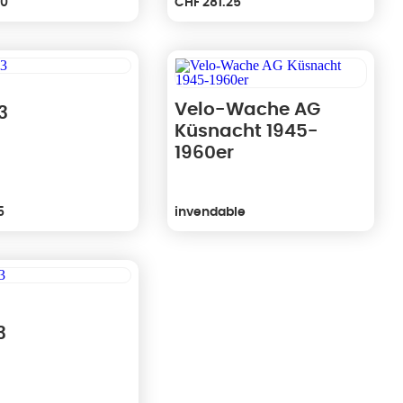
00
CHF
281.25
Velo-Wache AG
3
Küsnacht 1945-
1960er
5
invendable
3