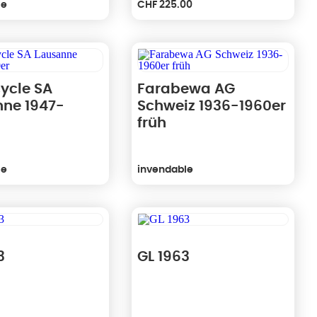
le
CHF
225.00
ycle SA
Farabewa AG
ne 1947-
Schweiz 1936-1960er
früh
le
invendable
3
GL 1963