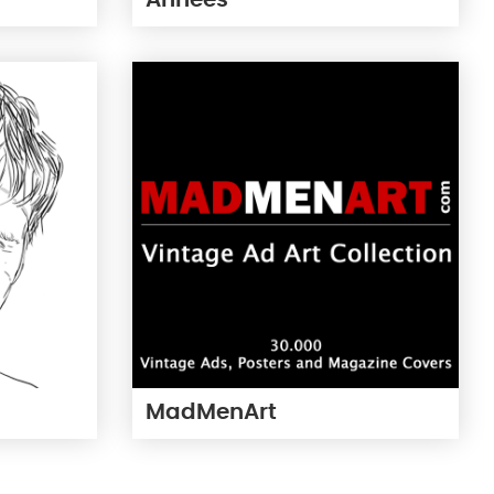
Années
MadMenArt