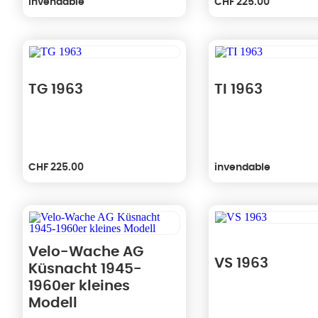
invendable
CHF
225.00
TG 1963
TI 1963
CHF
225.00
invendable
Velo-Wache AG
VS 1963
Küsnacht 1945-
1960er kleines
Modell