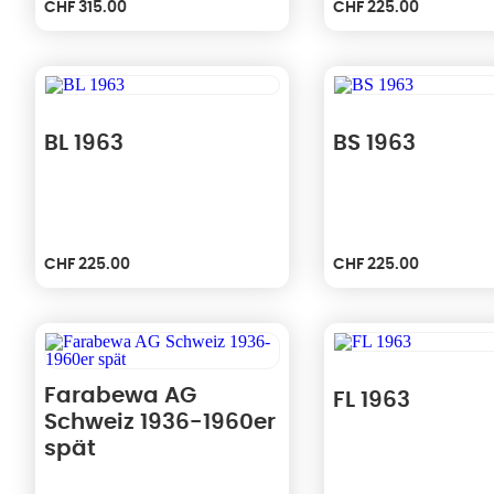
CHF
315.00
CHF
225.00
Le
Le
prix
prix
initial
actuel
était :
est :
CHF 350.00.
CHF 315.00.
BL 1963
BS 1963
CHF
225.00
CHF
225.00
Farabewa AG
FL 1963
Schweiz 1936-1960er
spät