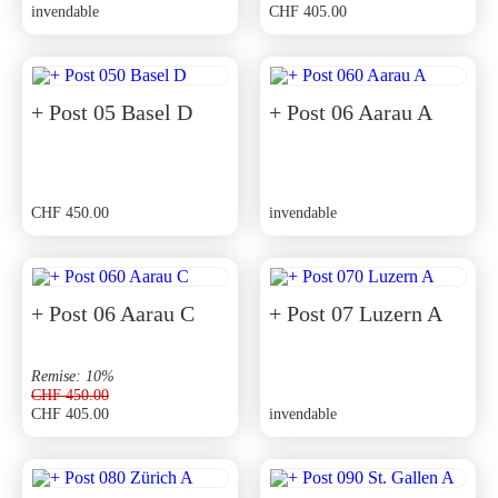
invendable
CHF
405.00
Le
Le
prix
prix
initial
actuel
était :
est :
CHF 450.00.
CHF 405.00.
+ Post 05 Basel D
+ Post 06 Aarau A
CHF
450.00
invendable
+ Post 06 Aarau C
+ Post 07 Luzern A
Remise: 10%
CHF
450.00
CHF
405.00
invendable
Le
Le
prix
prix
initial
actuel
était :
est :