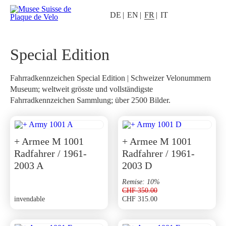
DE
EN
FR
IT
Special Edition
Fahrradkennzeichen Special Edition | Schweizer Velonummern
Museum; weltweit grösste und vollständigste
Fahrradkennzeichen Sammlung; über 2500 Bilder.
+ Armee M 1001
+ Armee M 1001
Radfahrer / 1961-
Radfahrer / 1961-
2003 A
2003 D
Remise: 10%
CHF
350.00
invendable
CHF
315.00
Le
Le
prix
prix
initial
actuel