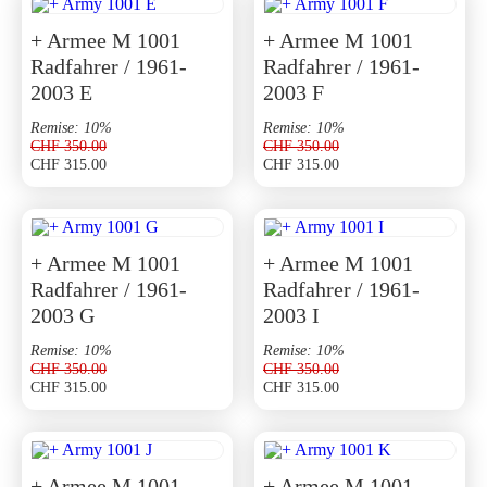
était :
est :
CHF 350.00.
CHF 315.00.
+ Armee M 1001
+ Armee M 1001
Radfahrer / 1961-
Radfahrer / 1961-
2003 E
2003 F
Remise: 10%
Remise: 10%
CHF
350.00
CHF
350.00
CHF
315.00
CHF
315.00
Le
Le
Le
Le
prix
prix
prix
prix
initial
actuel
initial
actuel
était :
est :
était :
est :
CHF 350.00.
CHF 315.00.
CHF 350.00.
CHF 315.00.
+ Armee M 1001
+ Armee M 1001
Radfahrer / 1961-
Radfahrer / 1961-
2003 G
2003 I
Remise: 10%
Remise: 10%
CHF
350.00
CHF
350.00
CHF
315.00
CHF
315.00
Le
Le
Le
Le
prix
prix
prix
prix
initial
actuel
initial
actuel
était :
est :
était :
est :
CHF 350.00.
CHF 315.00.
CHF 350.00.
CHF 315.00.
+ Armee M 1001
+ Armee M 1001