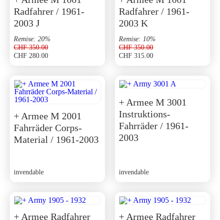
Radfahrer / 1961-
Radfahrer / 1961-
2003 J
2003 K
Remise: 20%
Remise: 10%
CHF
350.00
CHF
350.00
CHF
280.00
CHF
315.00
Le
Le
Le
Le
prix
prix
prix
prix
initial
actuel
initial
actuel
était :
est :
était :
est :
CHF 350.00.
CHF 280.00.
CHF 350.00.
CHF 315.00.
+ Armee M 3001
Instruktions-
+ Armee M 2001
Fahrräder / 1961-
Fahrräder Corps-
2003
Material / 1961-2003
invendable
invendable
+ Armee Radfahrer
+ Armee Radfahrer