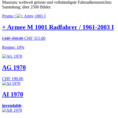
Museum; weltweit grösste und vollständigste Fahrradkennzeichen
Sammlung; über 2500 Bilder.
Promo !
+ Armee M 1001 Radfahrer / 1961-2003 I
Le
Le
CHF
350.00
CHF
315.00
prix
prix
Remise: 10%
initial
actuel
était :
est :
CHF 350.00.
CHF 315.00.
AG 1970
CHF
190.00
AI 1970
invendable