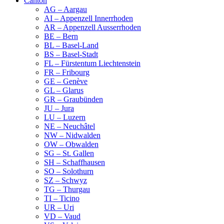
Canton
AG – Aargau
AI – Appenzell Innerrhoden
AR – Appenzell Ausserrhoden
BE – Bern
BL – Basel-Land
BS – Basel-Stadt
FL – Fürstentum Liechtenstein
FR – Fribourg
GE – Genève
GL – Glarus
GR – Graubünden
JU – Jura
LU – Luzern
NE – Neuchâtel
NW – Nidwalden
OW – Obwalden
SG – St. Gallen
SH – Schaffhausen
SO – Solothurn
SZ – Schwyz
TG – Thurgau
TI – Ticino
UR – Uri
VD – Vaud