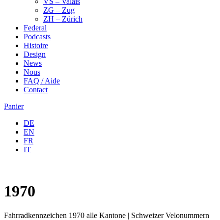
VS – Valais
ZG – Zug
ZH – Zürich
Federal
Podcasts
Histoire
Design
News
Nous
FAQ / Aide
Contact
Panier
DE
EN
FR
IT
1970
Fahrradkennzeichen 1970 alle Kantone | Schweizer Velonummern