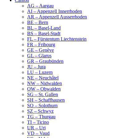
Canton
AG – Aargau
AI – Appenzell Innerrhoden
AR – Appenzell Ausserrhoden
BE – Bern
BL – Basel-Land
BS – Basel-Stadt
FL – Fürstentum Liechtenstein
FR – Fribourg
GE – Genève
GL – Glarus
GR – Graubünden
JU – Jura
LU – Luzern
NE – Neuchâtel
NW – Nidwalden
OW – Obwalden
SG – St. Gallen
SH – Schaffhausen
SO – Solothurn
SZ – Schwyz
TG – Thurgau
TI – Ticino
UR – Uri
VD – Vaud