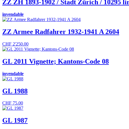
ZZ ZH 1893-1902 / Stadt Zürich / 10295 li
invendable
ZZ Armee Radfahrer 1932-1941 A 2604
CHF
2'250.00
GL 2011 Vignette; Kantons-Code 08
invendable
GL 1988
CHF
75.00
GL 1987