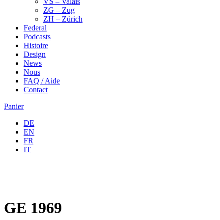
VS – Valais
ZG – Zug
ZH – Zürich
Federal
Podcasts
Histoire
Design
News
Nous
FAQ / Aide
Contact
Panier
DE
EN
FR
IT
GE 1969