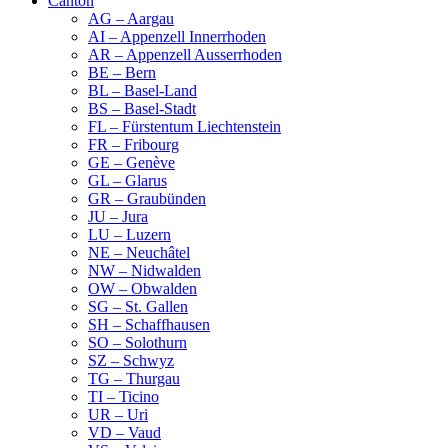
Canton
AG – Aargau
AI – Appenzell Innerrhoden
AR – Appenzell Ausserrhoden
BE – Bern
BL – Basel-Land
BS – Basel-Stadt
FL – Fürstentum Liechtenstein
FR – Fribourg
GE – Genève
GL – Glarus
GR – Graubünden
JU – Jura
LU – Luzern
NE – Neuchâtel
NW – Nidwalden
OW – Obwalden
SG – St. Gallen
SH – Schaffhausen
SO – Solothurn
SZ – Schwyz
TG – Thurgau
TI – Ticino
UR – Uri
VD – Vaud