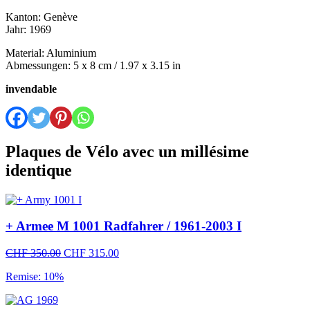
Kanton: Genève
Jahr: 1969
Material: Aluminium
Abmessungen: 5 x 8 cm / 1.97 x 3.15 in
invendable
Plaques de Vélo avec un millésime
identique
+ Armee M 1001 Radfahrer / 1961-2003 I
Le
Le
CHF
350.00
CHF
315.00
prix
prix
Remise: 10%
initial
actuel
était :
est :
CHF 350.00.
CHF 315.00.