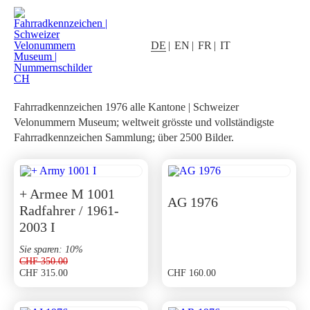
DE
EN
FR
IT
1976
Fahrradkennzeichen 1976 alle Kantone | Schweizer
Velonummern Museum; weltweit grösste und vollständigste
Fahrradkennzeichen Sammlung; über 2500 Bilder.
+ Armee M 1001
AG 1976
Radfahrer / 1961-
2003 I
Sie sparen: 10%
CHF
350.00
CHF
315.00
CHF
160.00
Ursprünglicher
Aktueller
Preis
Preis
war:
ist: