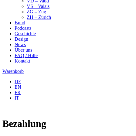
VD – Vaud
VS – Valais
ZG – Zug
ZH – Zürich
Bund
Podcasts
Geschichte
Design
News
Über uns
FAQ / Hilfe
Kontakt
Warenkorb
DE
EN
FR
IT
Bezahlung