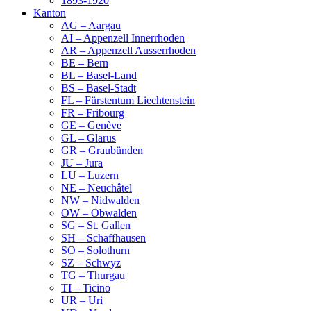
1893-1920
Kanton
AG – Aargau
AI – Appenzell Innerrhoden
AR – Appenzell Ausserrhoden
BE – Bern
BL – Basel-Land
BS – Basel-Stadt
FL – Fürstentum Liechtenstein
FR – Fribourg
GE – Genève
GL – Glarus
GR – Graubünden
JU – Jura
LU – Luzern
NE – Neuchâtel
NW – Nidwalden
OW – Obwalden
SG – St. Gallen
SH – Schaffhausen
SO – Solothurn
SZ – Schwyz
TG – Thurgau
TI – Ticino
UR – Uri