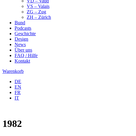
VD – Vaud
VS – Valais
ZG – Zug
ZH – Zürich
Bund
Podcasts
Geschichte
Design
News
Über uns
FAQ / Hilfe
Kontakt
Warenkorb
DE
EN
FR
IT
1982