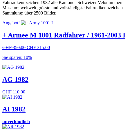
Fahrradkennzeichen 1982 alle Kantone | Schweizer Velonummern
Museum; weltweit grösste und vollständigste Fahrradkennzeichen
Sammlung; über 2500 Bilder.
Angebot!
+ Armee M 1001 Radfahrer / 1961-2003 I
Ursprünglicher
Aktueller
CHF
350.00
CHF
315.00
Preis
Preis
Sie sparen: 10%
war:
ist:
CHF 350.00
CHF 315.00.
AG 1982
CHF
110.00
AI 1982
unverkäuflich