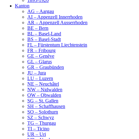
1893-1920
Kanton
AG – Aargau
AI – Appenzell Innerrhoden
AR – Appenzell Ausserrhoden
BE – Bern
BL – Basel-Land
BS – Basel-Stadt
FL – Fürstentum Liechtenstein
FR – Fribourg
GE – Genève
GL – Glarus
GR – Graubünden
JU – Jura
LU – Luzern
NE – Neuchâtel
NW – Nidwalden
OW – Obwalden
SG – St. Gallen
SH – Schaffhausen
SO – Solothurn
SZ – Schwyz
TG – Thurgau
TI – Ticino
UR – Uri