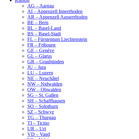
Kanton
AG – Aargau
AI – Appenzell Innerrhoden
AR – Appenzell Ausserrhoden
BE – Bern
BL – Basel-Land
BS – Basel-Stadt
FL – Fürstentum Liechtenstein
FR – Fribourg
GE – Genève
GL – Glarus
GR – Graubünden
JU – Jura
LU – Luzern
NE – Neuchâtel
NW – Nidwalden
OW – Obwalden
SG – St. Gallen
SH – Schaffhausen
SO – Solothurn
SZ – Schwyz
TG – Thurgau
TI – Ticino
UR – Uri
VD – Vaud