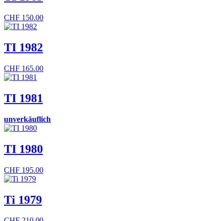
CHF
150.00
TI 1982
CHF
165.00
TI 1981
unverkäuflich
TI 1980
CHF
195.00
Ti 1979
CHF
210.00