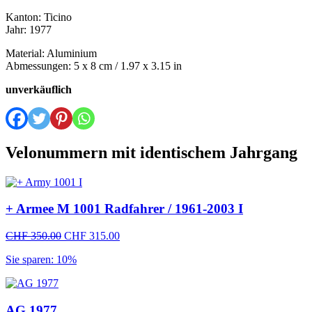
Kanton: Ticino
Jahr: 1977
Material: Aluminium
Abmessungen: 5 x 8 cm / 1.97 x 3.15 in
unverkäuflich
Velonummern mit identischem Jahrgang
+ Armee M 1001 Radfahrer / 1961-2003 I
Ursprünglicher
Aktueller
CHF
350.00
CHF
315.00
Preis
Preis
Sie sparen: 10%
war:
ist:
CHF 350.00
CHF 315.00.
AG 1977