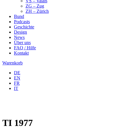
VS – Valais
ZG – Zug
ZH – Zürich
Bund
Podcasts
Geschichte
Design
News
Über uns
FAQ / Hilfe
Kontakt
Warenkorb
DE
EN
FR
IT
TI 1977