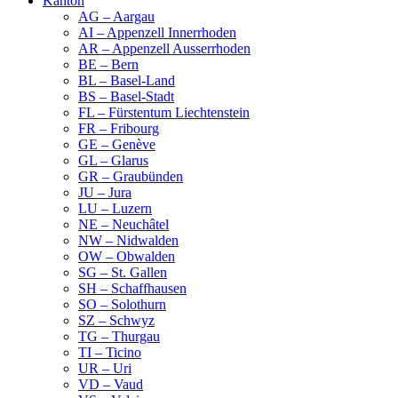
Kanton
AG – Aargau
AI – Appenzell Innerrhoden
AR – Appenzell Ausserrhoden
BE – Bern
BL – Basel-Land
BS – Basel-Stadt
FL – Fürstentum Liechtenstein
FR – Fribourg
GE – Genève
GL – Glarus
GR – Graubünden
JU – Jura
LU – Luzern
NE – Neuchâtel
NW – Nidwalden
OW – Obwalden
SG – St. Gallen
SH – Schaffhausen
SO – Solothurn
SZ – Schwyz
TG – Thurgau
TI – Ticino
UR – Uri
VD – Vaud