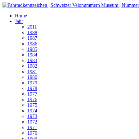
Home
Jahr
2011
1988
1987
1986
1985
1984
1983
1982
1981
1980
1979
1978
1977
1976
1975
1974
1973
1972
1971
1970
1969