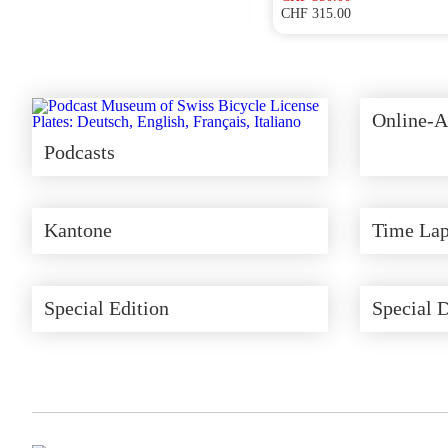
CHF
155.00
CHF
315.00
Ursprünglicher
Aktueller
Preis
Preis
war:
ist:
CHF 350.00
CHF 315.00.
Online-A
Podcasts
Kantone
Time Lap
Special Edition
Special 