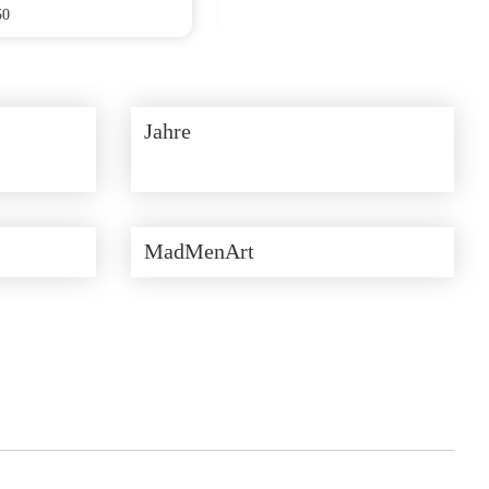
50
CHF
193.75
Jahre
MadMenArt