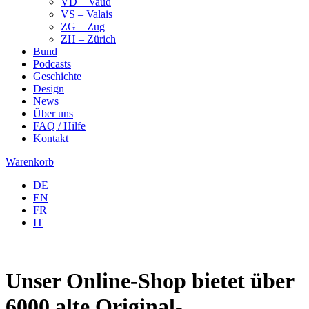
VD – Vaud
VS – Valais
ZG – Zug
ZH – Zürich
Bund
Podcasts
Geschichte
Design
News
Über uns
FAQ / Hilfe
Kontakt
Warenkorb
DE
EN
FR
IT
Unser Online-Shop bietet über
6000 alte Original-