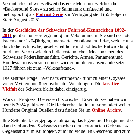
Vermutlich sind wir weltweit das erste Museum, welches die
«Background Story» zu seiner Sammlung umfassend und
mehrsprachig als
Podcast-Serie
zur Verfügung stellt (65 Folgen /
Start: August 2025).
In der
Geschichte der Schweizer Fahrrad-Kennzeichen 1892-
2011
geht es nur vordergründig um Velonummern. Sie sind der rote
Faden einer 120-jährigen, unerwartet emotionalen Reise, welche uns
durch die technische, gesellschaftliche und politische Entwicklung
rund ums Velo sowie durch die erstaunlichen Mechanismen des
Schweizer Föderalismus führt. Gerichte, Armee, Parlament und
Bundesrat müssen sich immer wieder mit ihnen auseinandersetzen.
1927 führen sie zum «Volksaufstand».
Die zentrale Frage «Wer hat’s erfunden?» führt zu einer Odyssee
voller Mythen und überraschender Wendungen. Die
kreative
Vielfalt
der Schweiz bleibt dabei einzigartig.
Work in Progress: Die ersten historischen Erkenntnisse haben wir
bereits 2024 publiziert. Die Recherchen laufen unvermindert weiter.
Hunderte Original-Quellen dazu finden Sie im
Online-Archiv
.
Ihre Seltenheit, der geprägte Jahrgang, das legendäre Design und die
damit verbundene Swissness machen den verordneten Gebrauchs-
Gegenstand zum Kultobjekt, zum individuellen Geschenk und zum