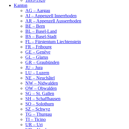
1893-1920
Kanton
AG – Aargau
AI – Appenzell Innerrhoden
AR – Appenzell Ausserrhoden
BE – Bern
BL – Basel-Land
BS – Basel-Stadt
FL – Fürstentum Liechtenstein
FR – Fribourg
GE – Genève
GL – Glarus
GR – Graubünden
JU – Jura
LU – Luzern
NE – Neuchâtel
NW – Nidwalden
OW – Obwalden
SG – St. Gallen
SH – Schaffhausen
SO – Solothurn
SZ – Schwyz
TG – Thurgau
TI – Ticino
UR – Uri