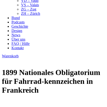
VD – Vaud
VS – Valais
ZG – Zug
ZH – Zürich
Bund
Podcasts
Geschichte
Design
News
Über uns
FAQ / Hilfe
Kontakt
Warenkorb
1899 Nationales Obligatorium
für Fahrrad-kennzeichen in
Frankreich