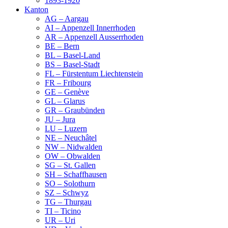
1893-1920
Kanton
AG – Aargau
AI – Appenzell Innerrhoden
AR – Appenzell Ausserrhoden
BE – Bern
BL – Basel-Land
BS – Basel-Stadt
FL – Fürstentum Liechtenstein
FR – Fribourg
GE – Genève
GL – Glarus
GR – Graubünden
JU – Jura
LU – Luzern
NE – Neuchâtel
NW – Nidwalden
OW – Obwalden
SG – St. Gallen
SH – Schaffhausen
SO – Solothurn
SZ – Schwyz
TG – Thurgau
TI – Ticino
UR – Uri