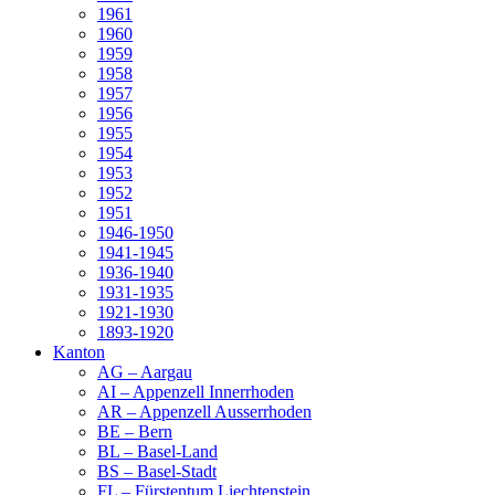
1961
1960
1959
1958
1957
1956
1955
1954
1953
1952
1951
1946-1950
1941-1945
1936-1940
1931-1935
1921-1930
1893-1920
Kanton
AG – Aargau
AI – Appenzell Innerrhoden
AR – Appenzell Ausserrhoden
BE – Bern
BL – Basel-Land
BS – Basel-Stadt
FL – Fürstentum Liechtenstein