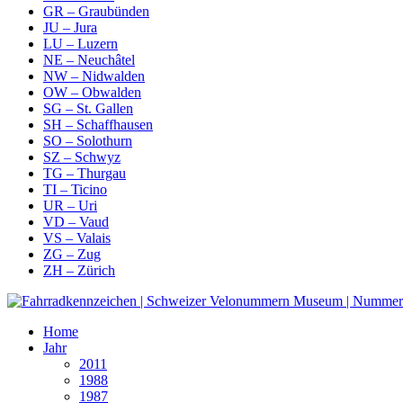
GR – Graubünden
JU – Jura
LU – Luzern
NE – Neuchâtel
NW – Nidwalden
OW – Obwalden
SG – St. Gallen
SH – Schaffhausen
SO – Solothurn
SZ – Schwyz
TG – Thurgau
TI – Ticino
UR – Uri
VD – Vaud
VS – Valais
ZG – Zug
ZH – Zürich
Home
Jahr
2011
1988
1987