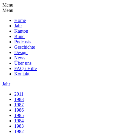
Menu
Menu
Home
Jahr
Kanton
Bund
Podcasts
Geschichte
Design
News
Über uns
FAQ / Hilfe
Kontakt
Jahr
2011
1988
1987
1986
1985
1984
1983
1982