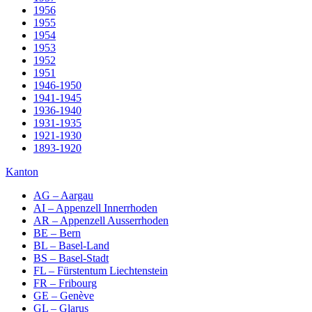
1956
1955
1954
1953
1952
1951
1946-1950
1941-1945
1936-1940
1931-1935
1921-1930
1893-1920
Kanton
AG – Aargau
AI – Appenzell Innerrhoden
AR – Appenzell Ausserrhoden
BE – Bern
BL – Basel-Land
BS – Basel-Stadt
FL – Fürstentum Liechtenstein
FR – Fribourg
GE – Genève
GL – Glarus