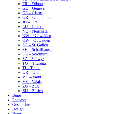
FR – Fribourg
GE – Genève
GL – Glarus
GR – Graubünden
JU – Jura
LU – Luzern
NE – Neuchâtel
NW – Nidwalden
OW – Obwalden
SG – St. Gallen
SH – Schaffhausen
SO – Solothurn
SZ – Schwyz
TG – Thurgau
TI – Ticino
UR – Uri
VD – Vaud
VS – Valais
ZG – Zug
ZH – Zürich
Bund
Podcasts
Geschichte
Design
News