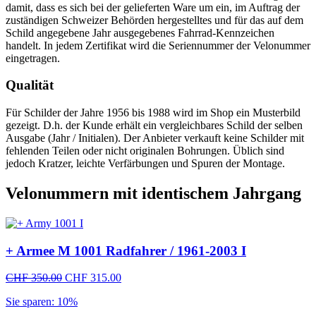
damit, dass es sich bei der gelieferten Ware um ein, im Auftrag der
zuständigen Schweizer Behörden hergestelltes und für das auf dem
Schild angegebene Jahr ausgegebenes Fahrrad-Kennzeichen
handelt. In jedem Zertifikat wird die Seriennummer der Velonummer
eingetragen.
Qualität
Für Schilder der Jahre 1956 bis 1988 wird im Shop ein Musterbild
gezeigt. D.h. der Kunde erhält ein vergleichbares Schild der selben
Ausgabe (Jahr / Initialen). Der Anbieter verkauft keine Schilder mit
fehlenden Teilen oder nicht originalen Bohrungen. Üblich sind
jedoch Kratzer, leichte Verfärbungen und Spuren der Montage.
Velonummern mit identischem Jahrgang
+ Armee M 1001 Radfahrer / 1961-2003 I
Ursprünglicher
Aktueller
CHF
350.00
CHF
315.00
Preis
Preis
Sie sparen: 10%
war:
ist:
CHF 350.00
CHF 315.00.