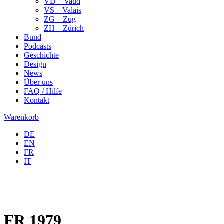
VD – Vaud
VS – Valais
ZG – Zug
ZH – Zürich
Bund
Podcasts
Geschichte
Design
News
Über uns
FAQ / Hilfe
Kontakt
Warenkorb
DE
EN
FR
IT
FR 1979