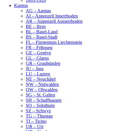
1893-1920
Kanton
AG – Aargau
AI – Appenzell Innerrhoden
AR – Appenzell Ausserrhoden
BE – Bern
BL – Basel-Land
BS – Basel-Stadt
FL – Fürstentum Liechtenstein
FR – Fribourg
GE – Genève
GL – Glarus
GR – Graubünden
JU – Jura
LU – Luzern
NE – Neuchâtel
NW – Nidwalden
OW – Obwalden
SG – St. Gallen
SH – Schaffhausen
SO – Solothurn
SZ – Schwyz
TG – Thurgau
TI – Ticino
UR – Uri