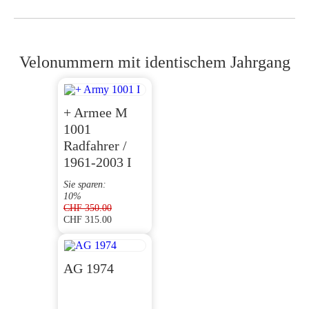
Velonummern mit identischem Jahrgang
+ Armee M
1001
Radfahrer /
1961-2003 I
Sie sparen:
10%
CHF
350.00
CHF
315.00
Ursprünglicher
Aktueller
Preis
Preis
war:
ist:
CHF 350.00
CHF 315.00.
AG 1974