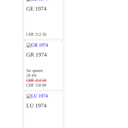
GE 1974
CHF
212.50
GR 1974
Sie sparen:
29.4%
CHF
212.50
CHF
150.00
Ursprünglicher
Aktueller
Preis
Preis
war:
ist:
CHF 212.50
CHF 150.00.
LU 1974