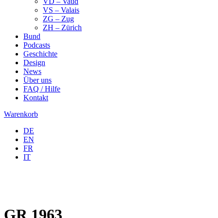
VD – Vaud
VS – Valais
ZG – Zug
ZH – Zürich
Bund
Podcasts
Geschichte
Design
News
Über uns
FAQ / Hilfe
Kontakt
Warenkorb
DE
EN
FR
IT
GR 1963