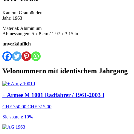
Kanton: Graubünden
Jahr: 1963
Material: Aluminium
Abmessungen: 5 x 8 cm / 1.97 x 3.15 in
unverkäuflich
Velonummern mit identischem Jahrgang
+ Armee M 1001 Radfahrer / 1961-2003 I
Ursprünglicher
Aktueller
CHF
350.00
CHF
315.00
Preis
Preis
Sie sparen: 10%
war:
ist:
CHF 350.00
CHF 315.00.