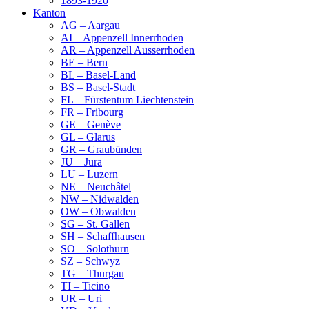
1893-1920
Kanton
AG – Aargau
AI – Appenzell Innerrhoden
AR – Appenzell Ausserrhoden
BE – Bern
BL – Basel-Land
BS – Basel-Stadt
FL – Fürstentum Liechtenstein
FR – Fribourg
GE – Genève
GL – Glarus
GR – Graubünden
JU – Jura
LU – Luzern
NE – Neuchâtel
NW – Nidwalden
OW – Obwalden
SG – St. Gallen
SH – Schaffhausen
SO – Solothurn
SZ – Schwyz
TG – Thurgau
TI – Ticino
UR – Uri