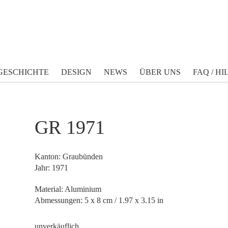
GESCHICHTE
DESIGN
NEWS
ÜBER UNS
FAQ / HI
GR 1971
Kanton: Graubünden
Jahr: 1971
Material: Aluminium
Abmessungen: 5 x 8 cm / 1.97 x 3.15 in
unverkäuflich