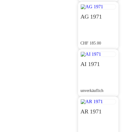
Ursprünglicher
Aktueller
Preis
Preis
war:
ist:
CHF 350.00
CHF 315.00.
AG 1971
CHF
185.00
AI 1971
unverkäuflich
AR 1971