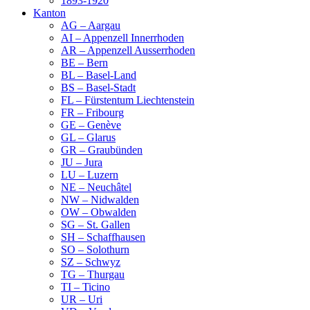
1893-1920
Kanton
AG – Aargau
AI – Appenzell Innerrhoden
AR – Appenzell Ausserrhoden
BE – Bern
BL – Basel-Land
BS – Basel-Stadt
FL – Fürstentum Liechtenstein
FR – Fribourg
GE – Genève
GL – Glarus
GR – Graubünden
JU – Jura
LU – Luzern
NE – Neuchâtel
NW – Nidwalden
OW – Obwalden
SG – St. Gallen
SH – Schaffhausen
SO – Solothurn
SZ – Schwyz
TG – Thurgau
TI – Ticino
UR – Uri