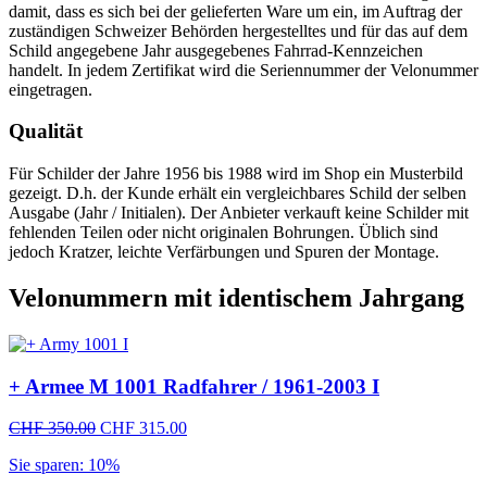
damit, dass es sich bei der gelieferten Ware um ein, im Auftrag der
zuständigen Schweizer Behörden hergestelltes und für das auf dem
Schild angegebene Jahr ausgegebenes Fahrrad-Kennzeichen
handelt. In jedem Zertifikat wird die Seriennummer der Velonummer
eingetragen.
Qualität
Für Schilder der Jahre 1956 bis 1988 wird im Shop ein Musterbild
gezeigt. D.h. der Kunde erhält ein vergleichbares Schild der selben
Ausgabe (Jahr / Initialen). Der Anbieter verkauft keine Schilder mit
fehlenden Teilen oder nicht originalen Bohrungen. Üblich sind
jedoch Kratzer, leichte Verfärbungen und Spuren der Montage.
Velonummern mit identischem Jahrgang
+ Armee M 1001 Radfahrer / 1961-2003 I
Ursprünglicher
Aktueller
CHF
350.00
CHF
315.00
Preis
Preis
Sie sparen: 10%
war:
ist:
CHF 350.00
CHF 315.00.