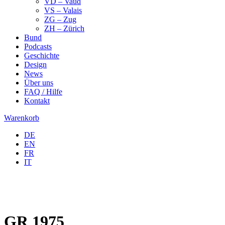
VD – Vaud
VS – Valais
ZG – Zug
ZH – Zürich
Bund
Podcasts
Geschichte
Design
News
Über uns
FAQ / Hilfe
Kontakt
Warenkorb
DE
EN
FR
IT
GR 1975