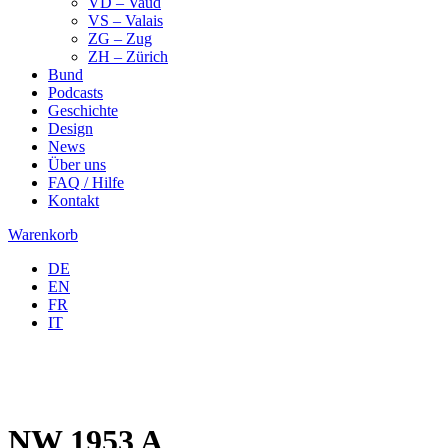
VD – Vaud
VS – Valais
ZG – Zug
ZH – Zürich
Bund
Podcasts
Geschichte
Design
News
Über uns
FAQ / Hilfe
Kontakt
Warenkorb
DE
EN
FR
IT
NW 1953 A