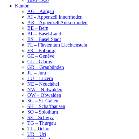
1893-1920
Kanton
AG – Aargau
AI – Appenzell Innerrhoden
AR – Appenzell Ausserrhoden
BE – Bern
BL – Basel-Land
BS – Basel-Stadt
FL – Fürstentum Liechtenstein
FR – Fribourg
GE – Genève
GL – Glarus
GR – Graubünden
JU – Jura
LU – Luzern
NE – Neuchâtel
NW – Nidwalden
OW – Obwalden
SG – St. Gallen
SH – Schaffhausen
SO – Solothurn
SZ – Schwyz
TG – Thurgau
TI – Ticino
UR – Uri