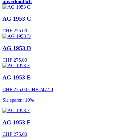
unverkäuflich
AG 1953 C
CHF
275.00
AG 1953 D
CHF
275.00
AG 1953 E
Ursprünglicher
Aktueller
CHF
275.00
CHF
247.50
Preis
Preis
Sie sparen: 10%
war:
ist:
CHF 275.00
CHF 247.50.
AG 1953 F
CHF
275.00