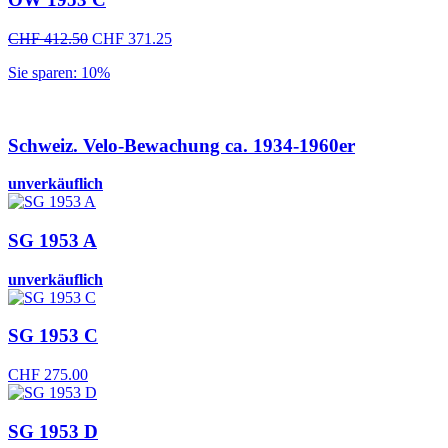
Ursprünglicher
Aktueller
CHF
412.50
CHF
371.25
Preis
Preis
Sie sparen: 10%
war:
ist:
CHF 412.50
CHF 371.25.
Schweiz. Velo-Bewachung ca. 1934-1960er
unverkäuflich
SG 1953 A
unverkäuflich
SG 1953 C
CHF
275.00
SG 1953 D