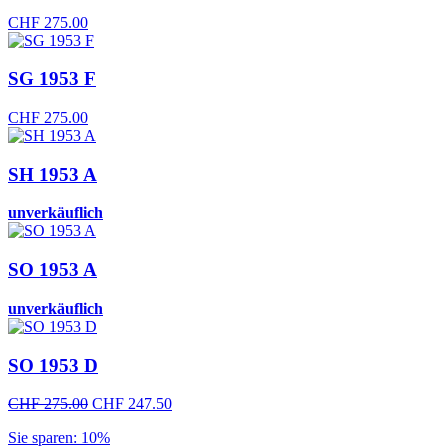
CHF
275.00
SG 1953 F
CHF
275.00
SH 1953 A
unverkäuflich
SO 1953 A
unverkäuflich
SO 1953 D
Ursprünglicher
Aktueller
CHF
275.00
CHF
247.50
Preis
Preis
Sie sparen: 10%
war:
ist: