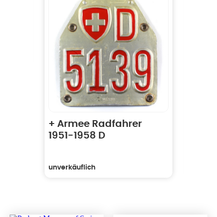
+ Armee Radfahrer
AG 1
1951-1958 D
unverkäuflich
unverk