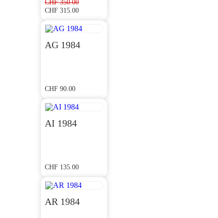
CHF
350.00
CHF
315.00
Ursprünglicher
Aktueller
Preis
Preis
war:
ist:
CHF 350.00
CHF 315.00.
AG 1984
CHF
90.00
AI 1984
CHF
135.00
AR 1984