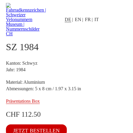
DE
EN
FR
IT
SZ 1984
Kanton: Schwyz
Jahr: 1984
Material: Aluminium
Abmessungen: 5 x 8 cm / 1.97 x 3.15 in
Präsentations Box
CHF
112.50
SZ
JETZT BESTELLEN
1984