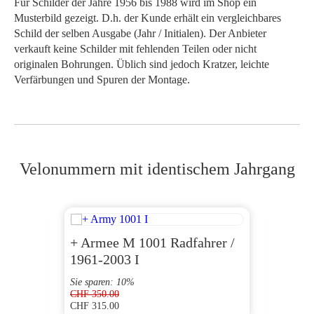
Für Schilder der Jahre 1956 bis 1988 wird im Shop ein
Musterbild gezeigt. D.h. der Kunde erhält ein vergleichbares
Schild der selben Ausgabe (Jahr / Initialen). Der Anbieter
verkauft keine Schilder mit fehlenden Teilen oder nicht
originalen Bohrungen. Üblich sind jedoch Kratzer, leichte
Verfärbungen und Spuren der Montage.
Velonummern mit identischem Jahrgang
+ Armee M 1001 Radfahrer /
AG 1
1961-2003 I
Sie sparen: 10%
CHF
350.00
CHF
315.00
CHF
60.