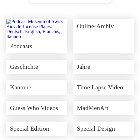
Ursprünglicher
Aktueller
Preis
Preis
war:
ist:
CHF 350.00
CHF 315.00.
Online-Archiv
Podcasts
Geschichte
Jahre
Kantone
Time Lapse Video
Guess Who Videos
MadMenArt
Special Edition
Special Design