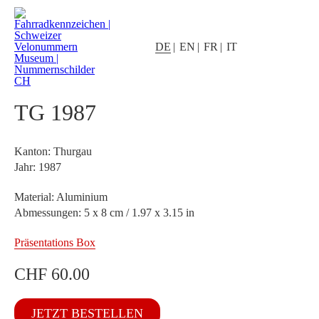
DE
EN
FR
IT
TG 1987
Kanton: Thurgau
Jahr: 1987
Material: Aluminium
Abmessungen: 5 x 8 cm / 1.97 x 3.15 in
Präsentations Box
CHF
60.00
TG
JETZT BESTELLEN
1987