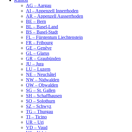
Kanton
AG – Aargau
AI – Appenzell Innerrhoden
AR – Appenzell Ausserrhoden
BE – Bern
BL – Basel-Land
BS – Basel-Stadt
FL – Fürstentum Liechtenstein
FR – Fribourg
GE – Genève
GL – Glarus
GR – Graubünden
JU – Jura
LU – Luzern
NE – Neuchâtel
NW – Nidwalden
OW – Obwalden
SG – St. Gallen
SH – Schaffhausen
SO – Solothurn
SZ – Schwyz
TG – Thurgau
TI – Ticino
UR – Uri
VD – Vaud