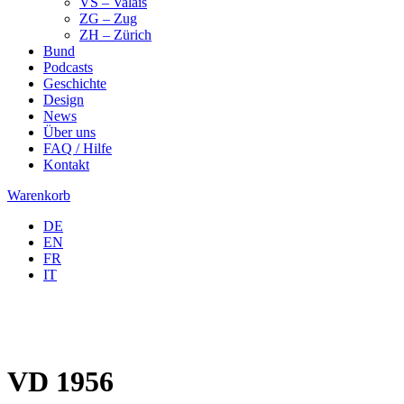
VS – Valais
ZG – Zug
ZH – Zürich
Bund
Podcasts
Geschichte
Design
News
Über uns
FAQ / Hilfe
Kontakt
Warenkorb
DE
EN
FR
IT
VD 1956