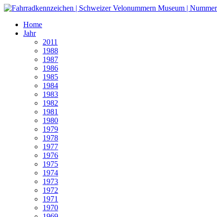
Home
Jahr
2011
1988
1987
1986
1985
1984
1983
1982
1981
1980
1979
1978
1977
1976
1975
1974
1973
1972
1971
1970
1969