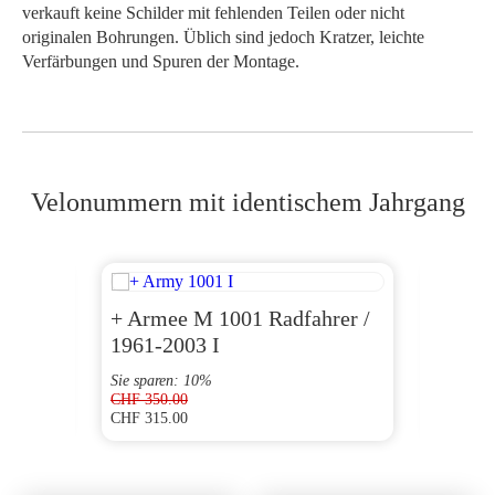
verkauft keine Schilder mit fehlenden Teilen oder nicht
originalen Bohrungen. Üblich sind jedoch Kratzer, leichte
Verfärbungen und Spuren der Montage.
Velonummern mit identischem Jahrgang
+ Armee M 1001 Radfahrer /
AG 1
1961-2003 I
Sie sparen: 10%
CHF
350.00
CHF
315.00
CHF
100
Ursprünglicher
Aktueller
Preis
Preis
war:
ist:
CHF 350.00
CHF 315.00.