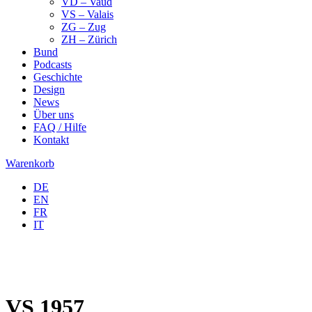
VD – Vaud
VS – Valais
ZG – Zug
ZH – Zürich
Bund
Podcasts
Geschichte
Design
News
Über uns
FAQ / Hilfe
Kontakt
Warenkorb
DE
EN
FR
IT
VS 1957