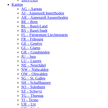
1893-1920
Kanton
AG – Aargau
AI – Appenzell Innerrhoden
AR – Appenzell Ausserrhoden
BE – Bern
BL – Basel-Land
BS – Basel-Stadt
FL – Fürstentum Liechtenstein
FR – Fribourg
GE – Genève
GL – Glarus
GR – Graubünden
JU – Jura
LU – Luzern
NE – Neuchâtel
NW – Nidwalden
OW – Obwalden
SG – St. Gallen
SH – Schaffhausen
SO – Solothurn
SZ – Schwyz
TG – Thurgau
TI – Ticino
UR – Uri