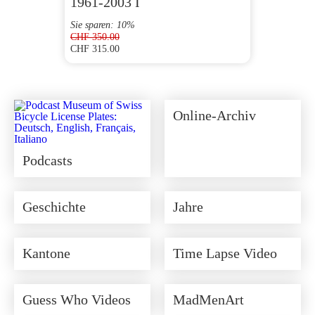
1961-2003 I
Sie sparen: 10%
CHF
350.00
CHF
315.00
Ursprünglicher
Aktueller
Preis
Preis
war:
ist:
CHF 350.00
CHF 315.00.
Online-Archiv
Podcasts
Geschichte
Jahre
Kantone
Time Lapse Video
Guess Who Videos
MadMenArt