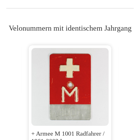
Velonummern mit identischem Jahrgang
AG 1
CHF
130
+ Armee M 1001 Radfahrer /