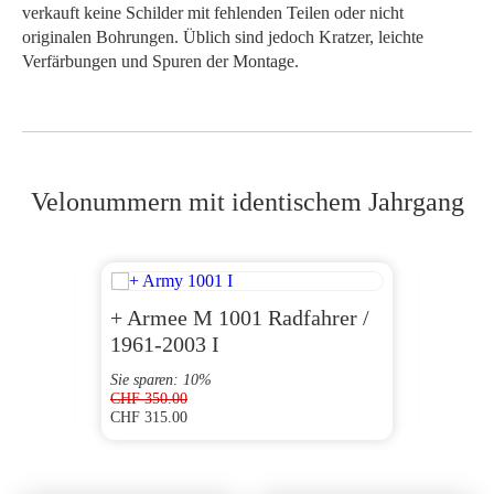
verkauft keine Schilder mit fehlenden Teilen oder nicht
originalen Bohrungen. Üblich sind jedoch Kratzer, leichte
Verfärbungen und Spuren der Montage.
Velonummern mit identischem Jahrgang
+ Armee M 1001 Radfahrer /
AG 1
1961-2003 I
Sie sparen: 10%
CHF
350.00
CHF
315.00
CHF
190
Ursprünglicher
Aktueller
Preis
Preis
war:
ist:
CHF 350.00
CHF 315.00.