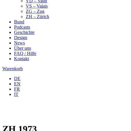
VD – Vaud
VS – Valais
ZG – Zug
ZH – Zürich
Bund
Podcasts
Geschichte
Design
News
Über uns
FAQ / Hilfe
Kontakt
Warenkorb
DE
EN
FR
IT
ZH 1973