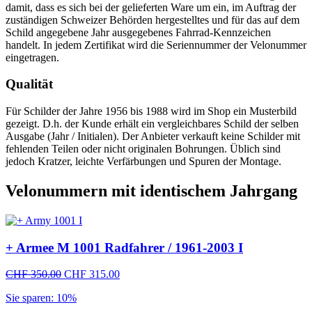
damit, dass es sich bei der gelieferten Ware um ein, im Auftrag der
zuständigen Schweizer Behörden hergestelltes und für das auf dem
Schild angegebene Jahr ausgegebenes Fahrrad-Kennzeichen
handelt. In jedem Zertifikat wird die Seriennummer der Velonummer
eingetragen.
Qualität
Für Schilder der Jahre 1956 bis 1988 wird im Shop ein Musterbild
gezeigt. D.h. der Kunde erhält ein vergleichbares Schild der selben
Ausgabe (Jahr / Initialen). Der Anbieter verkauft keine Schilder mit
fehlenden Teilen oder nicht originalen Bohrungen. Üblich sind
jedoch Kratzer, leichte Verfärbungen und Spuren der Montage.
Velonummern mit identischem Jahrgang
+ Armee M 1001 Radfahrer / 1961-2003 I
Ursprünglicher
Aktueller
CHF
350.00
CHF
315.00
Preis
Preis
Sie sparen: 10%
war:
ist:
CHF 350.00
CHF 315.00.