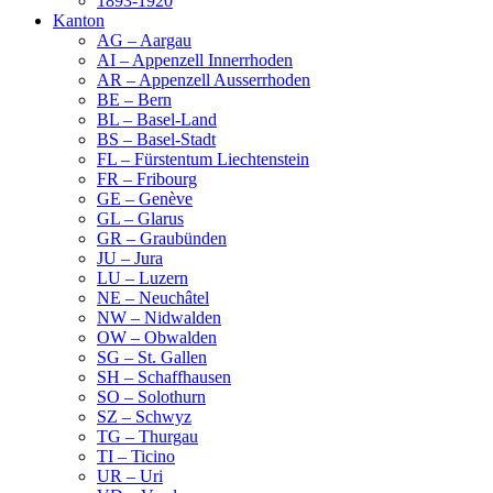
1893-1920
Kanton
AG – Aargau
AI – Appenzell Innerrhoden
AR – Appenzell Ausserrhoden
BE – Bern
BL – Basel-Land
BS – Basel-Stadt
FL – Fürstentum Liechtenstein
FR – Fribourg
GE – Genève
GL – Glarus
GR – Graubünden
JU – Jura
LU – Luzern
NE – Neuchâtel
NW – Nidwalden
OW – Obwalden
SG – St. Gallen
SH – Schaffhausen
SO – Solothurn
SZ – Schwyz
TG – Thurgau
TI – Ticino
UR – Uri