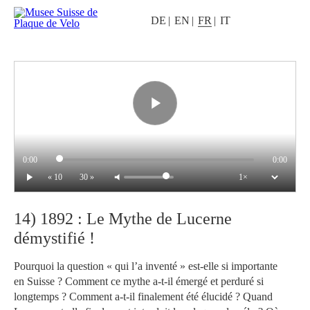
DE
EN
FR
IT
0:00
0:00
« 10
30 »
14) 1892 : Le Mythe de Lucerne
démystifié !
Pourquoi la question « qui l’a inventé » est-elle si importante
en Suisse ? Comment ce mythe a-t-il émergé et perduré si
longtemps ? Comment a-t-il finalement été élucidé ? Quand