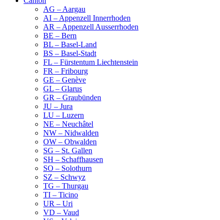
Canton
AG – Aargau
AI – Appenzell Innerrhoden
AR – Appenzell Ausserrhoden
BE – Bern
BL – Basel-Land
BS – Basel-Stadt
FL – Fürstentum Liechtenstein
FR – Fribourg
GE – Genève
GL – Glarus
GR – Graubünden
JU – Jura
LU – Luzern
NE – Neuchâtel
NW – Nidwalden
OW – Obwalden
SG – St. Gallen
SH – Schaffhausen
SO – Solothurn
SZ – Schwyz
TG – Thurgau
TI – Ticino
UR – Uri
VD – Vaud