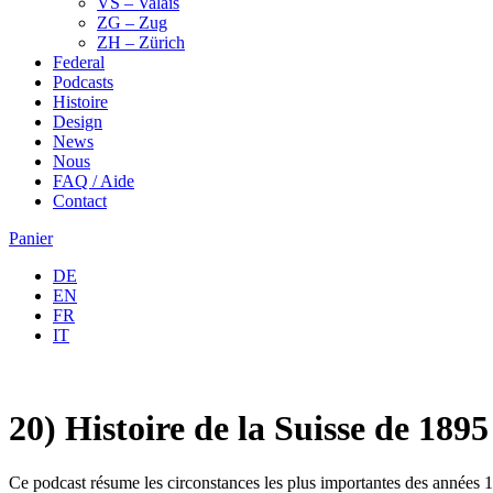
VS – Valais
ZG – Zug
ZH – Zürich
Federal
Podcasts
Histoire
Design
News
Nous
FAQ / Aide
Contact
Panier
DE
EN
FR
IT
20) Histoire de la Suisse de 1895
Ce podcast résume les circonstances les plus importantes des années 18