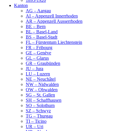
1893-1920
Kanton
AG – Aargau
AI – Appenzell Innerrhoden
AR – Appenzell Ausserrhoden
BE – Bern
BL – Basel-Land
BS – Basel-Stadt
FL – Fürstentum Liechtenstein
FR – Fribourg
GE – Genève
GL – Glarus
GR – Graubünden
JU – Jura
LU – Luzern
NE – Neuchâtel
NW – Nidwalden
OW – Obwalden
SG – St. Gallen
SH – Schaffhausen
SO – Solothurn
SZ – Schwyz
TG – Thurgau
TI – Ticino
UR – Uri