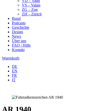
VD – Vaud
VS – Valais
ZG – Zug
ZH – Zürich
Bund
Podcasts
Geschichte
Design
News
Über uns
FAQ / Hilfe
Kontakt
Warenkorb
DE
EN
FR
IT
AR 1940