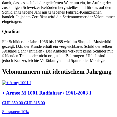
damit, dass es sich bei der gelieferten Ware um ein, im Auftrag der
zuständigen Schweizer Behörden hergestelltes und für das auf dem
Schild angegebene Jahr ausgegebenes Fahrrad-Kennzeichen
handelt. In jedem Zertifikat wird die Seriennummer der Velonummer
eingetragen.
Qualität
Für Schilder der Jahre 1956 bis 1988 wird im Shop ein Musterbild
gezeigt. D.h. der Kunde erhält ein vergleichbares Schild der selben
Ausgabe (Jahr / Initialen). Der Anbieter verkauft keine Schilder mit
fehlenden Teilen oder nicht originalen Bohrungen. Üblich sind
jedoch Kratzer, leichte Verfärbungen und Spuren der Montage.
Velonummern mit identischem Jahrgang
+ Armee M 1001 Radfahrer / 1961-2003 I
Ursprünglicher
Aktueller
CHF
350.00
CHF
315.00
Preis
Preis
Sie sparen: 10%
war:
ist:
CHF 350.00
CHF 315.00.