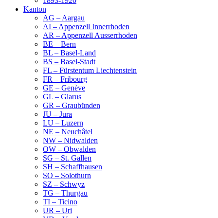
1893-1920
Kanton
AG – Aargau
AI – Appenzell Innerrhoden
AR – Appenzell Ausserrhoden
BE – Bern
BL – Basel-Land
BS – Basel-Stadt
FL – Fürstentum Liechtenstein
FR – Fribourg
GE – Genève
GL – Glarus
GR – Graubünden
JU – Jura
LU – Luzern
NE – Neuchâtel
NW – Nidwalden
OW – Obwalden
SG – St. Gallen
SH – Schaffhausen
SO – Solothurn
SZ – Schwyz
TG – Thurgau
TI – Ticino
UR – Uri