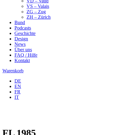
VD – Vaud
VS – Valais
ZG – Zug
ZH – Zürich
Bund
Podcasts
Geschichte
Design
News
Über uns
FAQ / Hilfe
Kontakt
Warenkorb
DE
EN
FR
IT
FL 1985