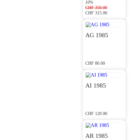
10%
CHF
350.00
CHF
315.00
Ursprünglicher
Aktueller
Preis
Preis
war:
ist:
CHF 350.00
CHF 315.00.
AG 1985
CHF
80.00
AI 1985
CHF
120.00
AR 1985