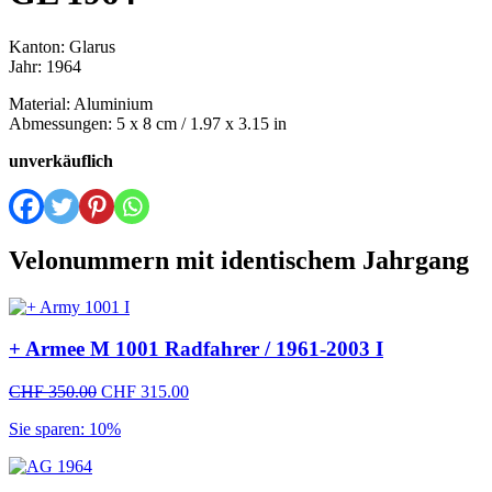
Kanton: Glarus
Jahr: 1964
Material: Aluminium
Abmessungen: 5 x 8 cm / 1.97 x 3.15 in
unverkäuflich
Velonummern mit identischem Jahrgang
+ Armee M 1001 Radfahrer / 1961-2003 I
Ursprünglicher
Aktueller
CHF
350.00
CHF
315.00
Preis
Preis
Sie sparen: 10%
war:
ist:
CHF 350.00
CHF 315.00.