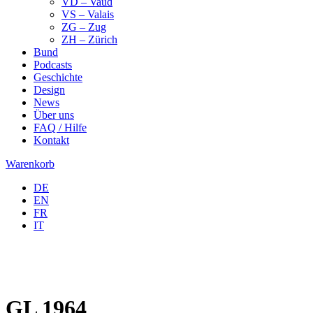
VD – Vaud
VS – Valais
ZG – Zug
ZH – Zürich
Bund
Podcasts
Geschichte
Design
News
Über uns
FAQ / Hilfe
Kontakt
Warenkorb
DE
EN
FR
IT
GL 1964