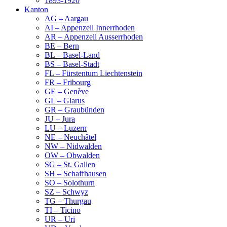
1893-1920
Kanton
AG – Aargau
AI – Appenzell Innerrhoden
AR – Appenzell Ausserrhoden
BE – Bern
BL – Basel-Land
BS – Basel-Stadt
FL – Fürstentum Liechtenstein
FR – Fribourg
GE – Genève
GL – Glarus
GR – Graubünden
JU – Jura
LU – Luzern
NE – Neuchâtel
NW – Nidwalden
OW – Obwalden
SG – St. Gallen
SH – Schaffhausen
SO – Solothurn
SZ – Schwyz
TG – Thurgau
TI – Ticino
UR – Uri